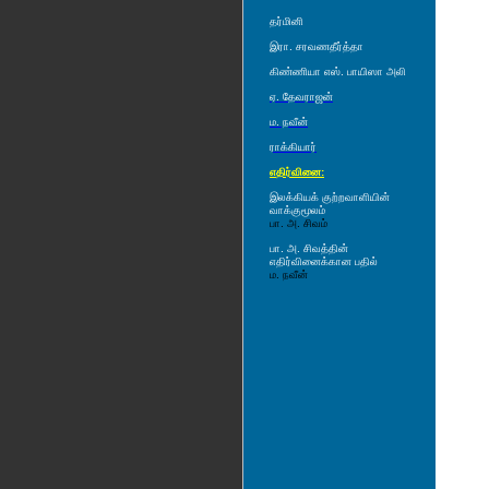
தர்மினி
இரா. சரவணதீர்த்தா
கிண்ணியா எஸ். பாயிஸா அலி
ஏ. தேவராஜன்
ம. நவீன்
ராக்கியார்
எதிர்வினை:
இலக்கியக் குற்றவாளியின்
வாக்குமூலம்
பா. அ. சிவம்
பா. அ. சிவத்தின்
எதிர்வினைக்கான பதில்
ம. நவீன்