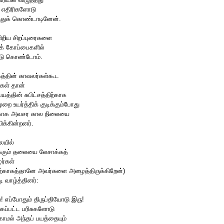
ய எதிரிகளோடு
த்துக் கொண்டாடினேன்.
றிய சிறப்புரைகளை
க் கோப்பைகளில்
டு கொண்டோம்.
த்தின் காவலர்கள்கூட
ிகள் தான்
பயத்தின் சுபிட்சத்திற்காக
முறை உயர்த்திக் குடிக்கும்போது
ாக அவசர கால நிலையை
ிக்கின்றனர்.
ையில்
்கும் தலையை லேசாக்கத்
ர்கள்
ற்காகத்தானே அவர்களை அழைத்திருக்கிறேன்)
டி வாழ்த்தினர்:
்! எப்போதும் திருப்தியோடு இரு!
கப்பட்ட பரிசுகளோடு
காமல் அந்தப் பயத்தையும்