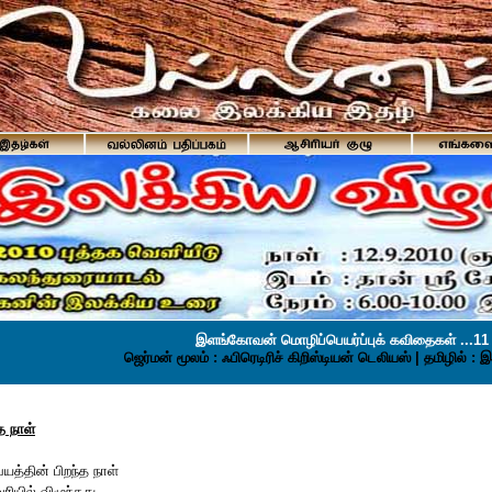
இளங்கோவன் மொழிப்பெயர்ப்புக் கவிதைகள் ...11
ஜெர்மன் மூலம் : ஃபிரெடிரிச் கிறிஸ்டியன் டெலியஸ் | தமிழில் 
த நாள்
பயத்தின் பிறந்த நாள்
வரியில் விழுந்தது