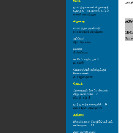
பதிவு:
மனதி
நான் நிழலானால் சிறுகதைத்
தொகுதி - விமர்சனக் கூட்டம்
வாணி பாலசுந்தரம்
ஃபிர
சிறுகதை:
மார்க் தரும் நற்செய்தி
நாகரத்தினம் கிருஷ்ணா
1943
நோக்
தும்பிகள்
ஆர். அபிலாஷ்
பயணம்
சின்னப்பயல்
காசியும் கருப்பு நாயும்
ம. நவீன்
மௌனத்தின் உள்ளிருக்கும்
மௌனங்கள்
க. ராஜம்ரஞ்சனி
தொடர்:
அனைத்துக் கோட்பாடுகளும்
அனுமானங்களே ...3
எம். ஜி. சுரேஷ்
நடந்து வந்த பாதையில் ...9
க‌ம‌லாதேவி அர‌விந்த‌ன்
கவிதை:
இளங்கோவன் மொழிப்பெயர்ப்புக்
கவிதைகள் ...11
லீனா மணிமேகலை