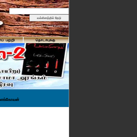
எழுத்துரு உதவி / Tamil Font Help
: இளங்கோவன்