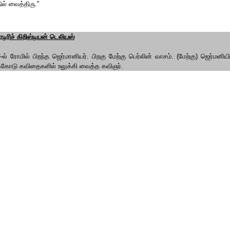
ல் வைத்திரு."
ெடிரிச் கிறிஸ்டியன் டெலியஸ்
-ல் ரோமில் பிறந்த ஜெர்மானியர். பிறகு மேற்கு பெர்லின் வாசம். (மேற்கு) ஜெர்
கோடு கவிதைகளில் உலுக்கி வைத்த கவிஞர்.