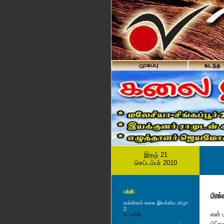
இதழ் 21
செப்டம்பர் 2010
பத்தி:
பிறந்
வல்லினம் க‌லை இல‌க்கிய‌ விழா
2
என் 
ம. நவீன்
பிப்ர