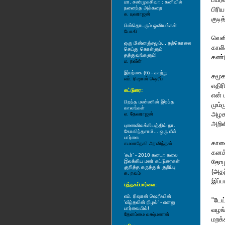
மா. சண்முகசிவா : கனிவில்
நனைந்த அக்கறை
பிரி
சு. யுவராஜன்
குடி
பின்தொட‌ரும் ஓவிய‌ங்க‌ள்
யோகி
வெளி
ஒரு மின்ன‌ஞ்ச‌லும்... த‌ற்கொலை
காலி
செய்து கொள்ளும்
த‌த்துவ‌ங்க‌ளும்!
கண்
ம‌. ந‌வீன்
இயற்கை (6) - காற்று
சமூக
எம். ரிஷான் ஷெரீப்
எதிர
கட்டுரை:
என் 
பிறந்த மண்ணின் இறந்த
மும்
காலங்கள்
அழக
ஏ. தேவராஜன்
அறிவ
புனைவிலக்கியத்தில் நா.
கோவிந்தசாமி... ஒரு மீள்
பார்வை
கால
கமலாதேவி அரவிந்தன்
கனக
‘கூர்’ - 2010 கனடா கலை
இலக்கிய மலர் கட்டுரைகள்
தோழ
குறித்த கருத்துக் குறிப்பு
(அத
க. நவம்
இப்ப
புத்தகப்பார்வை:
எம். ரிஷான் ஷெரீஃபின்
"டேய
'வீழ்தலின் நிழல்' - எனது
பார்வையில்!
வழங்
தேனம்மை லக்ஷ்மணன்
மறக்