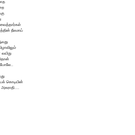
லாத
றை
்கு
ு
 வைத்தார்கள்
்தின் நீலமாய்
ஆவது
விழாவிலும்
 வயிறு
ிதான்
ைபோலே..
்தது
யக் கொடியின்
ய அகராதி....