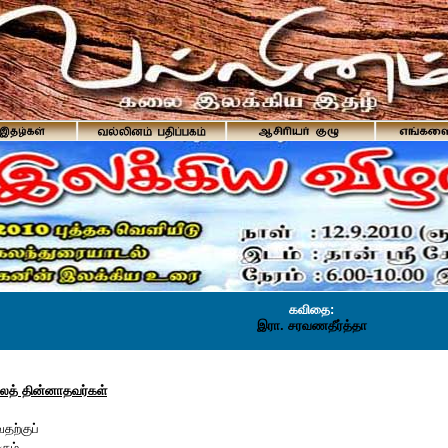
கவிதை:
இரா. சரவணதீர்த்தா
லைத் தின்னாதவர்கள்
வதற்குப்
கும்....