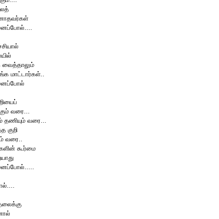
லைத்
னாதவர்கள்
ைப்போல்....
ச்சியால்
யில்
க வைத்தாலும்
ங்க மாட்டார்கள்..
னைப்போல்
றியைப்
்கும் வரை...
் தணியும் வரை...
த குறி
ும் வரை..
ளின் கூர்மை
ையாது
ைப்போல்.....
்....
தலைக்கு
னால்