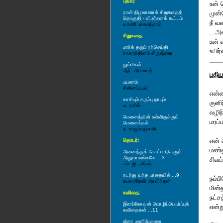
பதிவு:
உன்
நான் நிழலானால் சிறுகதைத்
முன
தொகுதி - விமர்சனக் கூட்டம்
நீ வ
வாணி பாலசுந்தரம்
...அ
சிறுகதை:
உன் வ
மார்க் தரும் நற்செய்தி
உயிர்
நாகரத்தினம் கிருஷ்ணா
தும்பிகள்
ஆர். அபிலாஷ்
புதி
பயணம்
சின்னப்பயல்
என்ன
காசியும் கருப்பு நாயும்
குனி
ம. நவீன்
வழிந
மௌனத்தின் உள்ளிருக்கும்
மரப்ப
மௌனங்கள்
க. ராஜம்ரஞ்சனி
என்
தொடர்:
மண்ண
அனைத்துக் கோட்பாடுகளும்
அனுமானங்களே ...3
சிவப்
எம். ஜி. சுரேஷ்
நடந்து வந்த பாதையில் ...9
நம்ப
க‌ம‌லாதேவி அர‌விந்த‌ன்
மின்
கவிதை:
நட்ச
இளங்கோவன் மொழிப்பெயர்ப்புக்
என்று
கவிதைகள் ...11
லீனா மணிமேகலை