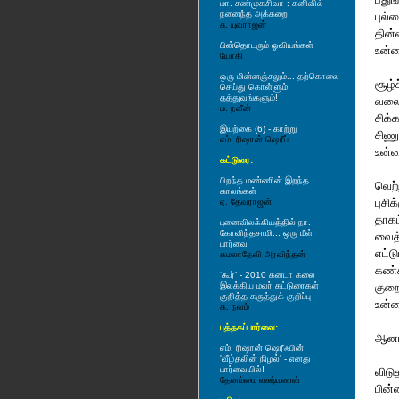
மா. சண்முகசிவா : கனிவில்
நனைந்த அக்கறை
புல்
சு. யுவராஜன்
தின்
பின்தொட‌ரும் ஓவிய‌ங்க‌ள்
உன்ன
யோகி
ஒரு மின்ன‌ஞ்ச‌லும்... த‌ற்கொலை
சூழ்
செய்து கொள்ளும்
த‌த்துவ‌ங்க‌ளும்!
வலை
ம‌. ந‌வீன்
சிக்
இயற்கை (6) - காற்று
சிணு
எம். ரிஷான் ஷெரீப்
உன்
கட்டுரை:
பிறந்த மண்ணின் இறந்த
வெற்
காலங்கள்
புசிக
ஏ. தேவராஜன்
தாகம
புனைவிலக்கியத்தில் நா.
கோவிந்தசாமி... ஒரு மீள்
வைத்
பார்வை
எட்ட
கமலாதேவி அரவிந்தன்
கண்க
‘கூர்’ - 2010 கனடா கலை
இலக்கிய மலர் கட்டுரைகள்
குற
குறித்த கருத்துக் குறிப்பு
உன்ன
க. நவம்
புத்தகப்பார்வை:
ஆனால
எம். ரிஷான் ஷெரீஃபின்
'வீழ்தலின் நிழல்' - எனது
பார்வையில்!
விடு
தேனம்மை லக்ஷ்மணன்
பின்