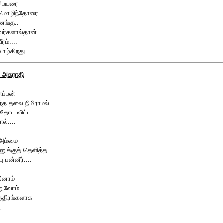
 பெயரை
்மொழிந்தோரை
ணங்கு..
வர்களால்தான்.
ீரம்....
வாழ்கிறது....
ய அகராதி
ப்பன்
ந்த தலை நிமிராமல்
்தோட விட்ட
ால்....
 அம்மை
ுக்குத் தெளித்த
பு பன்னீர்....
ினோம்
னுவோம்
த்திரங்களாக
......