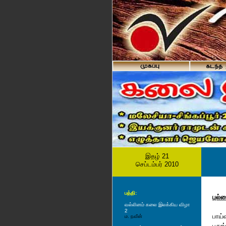
இதழ் 21
செப்டம்பர் 2010
பத்தி:
புல்
வல்லினம் க‌லை இல‌க்கிய‌ விழா
2
பாய்
ம. நவீன்
பதுங்