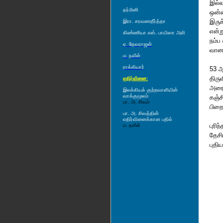
இல்
தர்மினி
ஒன்
இருக
இரா. சரவணதீர்த்தா
என்ற
கிண்ணியா எஸ். பாயிஸா அலி
நம்ப
ஏ. தேவராஜன்
வானத
ம. நவீன்
ராக்கியார்
53 
திரு
எதிர்வினை:
அரை
இலக்கியக் குற்றவாளியின்
வாக்குமூலம்
கஞ்ச
பா. அ. சிவம்
பிற
பா. அ. சிவத்தின்
எதிர்வினைக்கான பதில்
புரிந
ம. நவீன்
தேசி
புதி